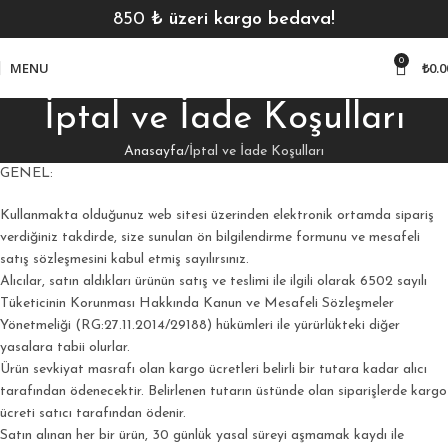
850
₺ üzeri kargo bedava!
0
MENU
₺
0.0
İptal ve İade Koşulları
Anasayfa
İptal ve İade Koşulları
GENEL:
Kullanmakta olduğunuz web sitesi üzerinden elektronik ortamda sipariş
verdiğiniz takdirde, size sunulan ön bilgilendirme formunu ve mesafeli
satış sözleşmesini kabul etmiş sayılırsınız.
Alıcılar, satın aldıkları ürünün satış ve teslimi ile ilgili olarak 6502 sayılı
Tüketicinin Korunması Hakkında Kanun ve Mesafeli Sözleşmeler
Yönetmeliği (RG:27.11.2014/29188) hükümleri ile yürürlükteki diğer
yasalara tabii olurlar.
Ürün sevkiyat masrafı olan kargo ücretleri belirli bir tutara kadar alıcı
tarafından ödenecektir. Belirlenen tutarın üstünde olan siparişlerde kargo
ücreti satıcı tarafından ödenir.
Satın alınan her bir ürün, 30 günlük yasal süreyi aşmamak kaydı ile