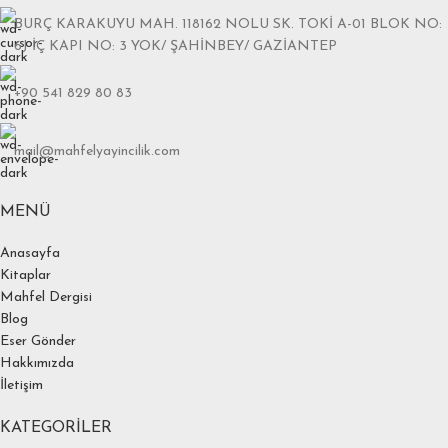
BURÇ KARAKUYU MAH. 118162 NOLU SK. TOKİ A-01 BLOK NO:
6J İÇ KAPI NO: 3 YOK/ ŞAHİNBEY/ GAZİANTEP
+90 541 829 80 83
mail@mahfelyayincilik.com
MENÜ
Anasayfa
Kitaplar
Mahfel Dergisi
Blog
Eser Gönder
Hakkımızda
İletişim
KATEGORILER