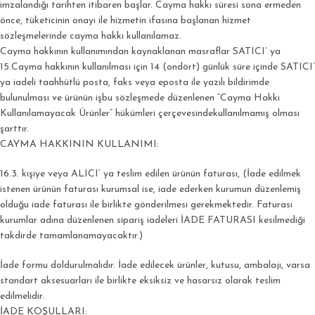
imzalandığı tarihten itibaren başlar. Cayma hakkı süresi sona ermeden
önce, tüketicinin onayı ile hizmetin ifasına başlanan hizmet
sözleşmelerinde cayma hakkı kullanılamaz.
Cayma hakkının kullanımından kaynaklanan masraflar SATICI’ ya
15.Cayma hakkının kullanılması için 14 (ondört) günlük süre içinde SATICI’
ya iadeli taahhütlü posta, faks veya eposta ile yazılı bildirimde
bulunulması ve ürünün işbu sözleşmede düzenlenen “Cayma Hakkı
Kullanılamayacak Ürünler” hükümleri çerçevesindekullanılmamış olması
şarttır.
CAYMA HAKKININ KULLANIMI:
16.3. kişiye veya ALICI’ ya teslim edilen ürünün faturası, (İade edilmek
istenen ürünün faturası kurumsal ise, iade ederken kurumun düzenlemiş
olduğu iade faturası ile birlikte gönderilmesi gerekmektedir. Faturası
kurumlar adına düzenlenen sipariş iadeleri İADE FATURASI kesilmediği
takdirde tamamlanamayacaktır.)
İade formu doldurulmalıdır. İade edilecek ürünler, kutusu, ambalajı, varsa
standart aksesuarları ile birlikte eksiksiz ve hasarsız olarak teslim
edilmelidir.
İADE KOŞULLARI: