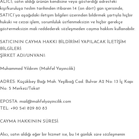
ALICI; satın aldığı ürünün kendisine veya gösterdiği adresteki
kişi/kuruluşa teslim tarihinden itibaren 14 (on dört) gün içerisinde,
SATICI’ya aşağıdaki iletişim bilgileri üzerinden bildirmek şartıyla hiçbir
hukuki ve cezai işlem, sorumluluk üstlenmeksizin ve hiçbir gerekçe
göstermeksizin malı reddederek sözleşmeden cayma hakkını kullanabilir.
SATICININ CAYMA HAKKI BİLDİRİMİ YAPILACAK İLETİŞİM
BİLGİLERİ:
ŞİRKET ADI/UNVANI:
Muhammed Yıldırım (Mahfel Yayıncılık)
ADRES: Küçükbey Bağı Mah. Yeşilbağ Cad. Bulvar A2 No: 13 İç Kapı
No: 5 Merkez/Tokat
EPOSTA: mail@mahfelyayincilik.com
TEL: +90 541 829 80 83
CAYMA HAKKININ SÜRESİ:
Alıcı, satın aldığı eğer bir hizmet ise, bu 14 günlük süre sözleşmenin