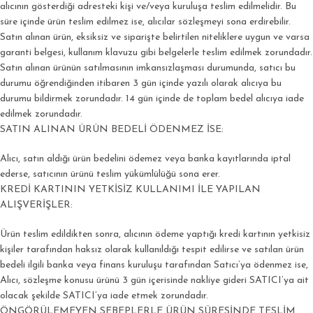
alıcının gösterdiği adresteki kişi ve/veya kuruluşa teslim edilmelidir. Bu
süre içinde ürün teslim edilmez ise, alıcılar sözleşmeyi sona erdirebilir.
Satın alınan ürün, eksiksiz ve siparişte belirtilen niteliklere uygun ve varsa
garanti belgesi, kullanım klavuzu gibi belgelerle teslim edilmek zorundadır.
Satın alınan ürünün satılmasının imkansızlaşması durumunda, satıcı bu
durumu öğrendiğinden itibaren 3 gün içinde yazılı olarak alıcıya bu
durumu bildirmek zorundadır. 14 gün içinde de toplam bedel alıcıya iade
edilmek zorundadır.
SATIN ALINAN ÜRÜN BEDELİ ÖDENMEZ İSE:
Alıcı, satın aldığı ürün bedelini ödemez veya banka kayıtlarında iptal
ederse, satıcının ürünü teslim yükümlülüğü sona erer.
KREDİ KARTININ YETKİSİZ KULLANIMI İLE YAPILAN
ALIŞVERİŞLER:
Ürün teslim edildikten sonra, alıcının ödeme yaptığı kredi kartının yetkisiz
kişiler tarafından haksız olarak kullanıldığı tespit edilirse ve satılan ürün
bedeli ilgili banka veya finans kuruluşu tarafından Satıcı’ya ödenmez ise,
Alıcı, sözleşme konusu ürünü 3 gün içerisinde nakliye gideri SATICI’ya ait
olacak şekilde SATICI’ya iade etmek zorundadır.
ÖNGÖRÜLEMEYEN SEBEPLERLE ÜRÜN SÜRESİNDE TESLİM