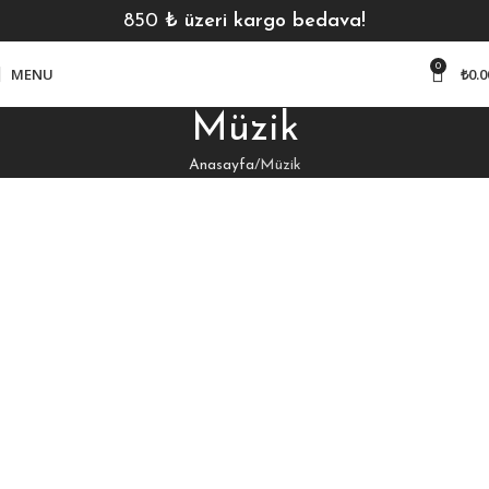
850
₺ üzeri kargo bedava!
0
MENU
₺
0.0
Müzik
Anasayfa
Müzik