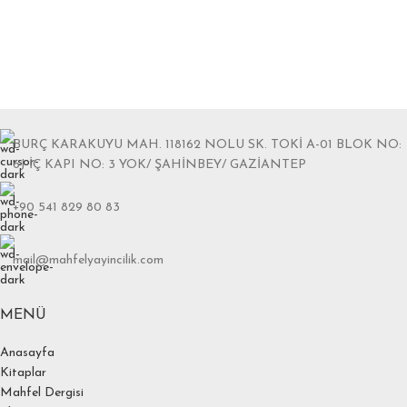
BURÇ KARAKUYU MAH. 118162 NOLU SK. TOKİ A-01 BLOK NO:
6J İÇ KAPI NO: 3 YOK/ ŞAHİNBEY/ GAZİANTEP
+90 541 829 80 83
mail@mahfelyayincilik.com
MENÜ
Anasayfa
Kitaplar
Mahfel Dergisi