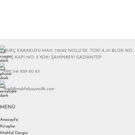
BURÇ KARAKUYU MAH. 118162 NOLU SK. TOKİ A-01 BLOK NO:
6J İÇ KAPI NO: 3 YOK/ ŞAHİNBEY/ GAZİANTEP
+90 541 829 80 83
mail@mahfelyayincilik.com
MENÜ
Anasayfa
Kitaplar
Mahfel Dergisi