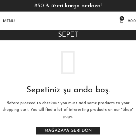
850
₺ üzeri kargo bedava!
0
MENU
₺
0.0
SEPET
Sepetiniz şu anda boş.
Before proceed to checkout you must add some products to your
shopping cart. You will find a lot of interesting products on our "Shop"
page.
MAĞAZAYA GERI DÖN