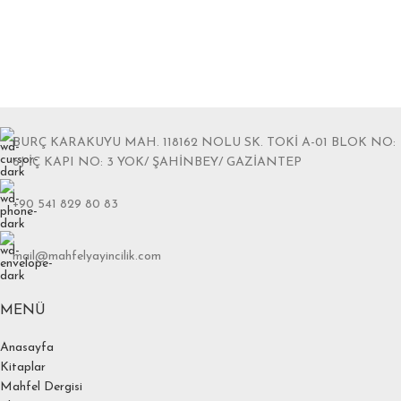
BURÇ KARAKUYU MAH. 118162 NOLU SK. TOKİ A-01 BLOK NO:
6J İÇ KAPI NO: 3 YOK/ ŞAHİNBEY/ GAZİANTEP
+90 541 829 80 83
mail@mahfelyayincilik.com
MENÜ
Anasayfa
Kitaplar
Mahfel Dergisi