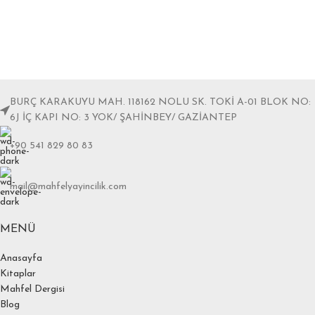
BURÇ KARAKUYU MAH. 118162 NOLU SK. TOKİ A-01 BLOK NO:
6J İÇ KAPI NO: 3 YOK/ ŞAHİNBEY/ GAZİANTEP
+90 541 829 80 83
mail@mahfelyayincilik.com
MENÜ
Anasayfa
Kitaplar
Mahfel Dergisi
Blog