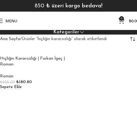
850
₺ üzeri kargo bedava!
0
MENU
₺
0.0
Kategoriler
Ana Sayfa
Ürünler “hiçliğin kararsızlığı” olarak etiketlendi
Hiçliğin Kararsızlığı | Furkan İgeç |
Roman
Roman
₺
180.80
₺
226.00
Sepete Ekle