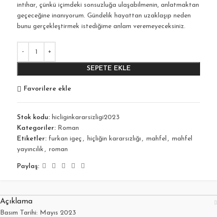
intihar, çünkü içimdeki sonsuzluğa ulaşabilmenin, anlatmaktan
geçeceğine inanıyorum. Gündelik hayattan uzaklaşıp neden
bunu gerçekleştirmek istediğime anlam veremeyeceksiniz.
SEPETE EKLE
Favorilere ekle
Stok kodu:
hicliginkararsizligi2023
Kategoriler:
Roman
Etiketler:
furkan igeç
,
hiçliğin kararsızlığı
,
mahfel
,
mahfel
yayıncılık
,
roman
Paylaş:
Açıklama
Basım Tarihi: Mayıs 2023