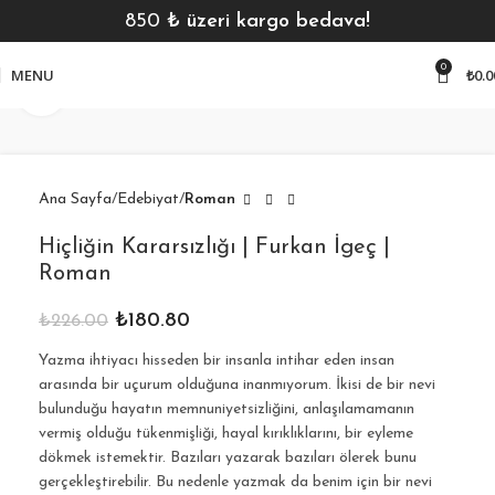
850
₺ üzeri kargo bedava!
0
MENU
₺
0.0
Click to enlarge
Ana Sayfa
Edebiyat
Roman
Hiçliğin Kararsızlığı | Furkan İgeç |
Roman
₺
180.80
₺
226.00
Yazma ihtiyacı hisseden bir insanla intihar eden insan
arasında bir uçurum olduğuna inanmıyorum. İkisi de bir nevi
bulunduğu hayatın memnuniyetsizliğini, anlaşılamamanın
vermiş olduğu tükenmişliği, hayal kırıklıklarını, bir eyleme
dökmek istemektir. Bazıları yazarak bazıları ölerek bunu
gerçekleştirebilir. Bu nedenle yazmak da benim için bir nevi