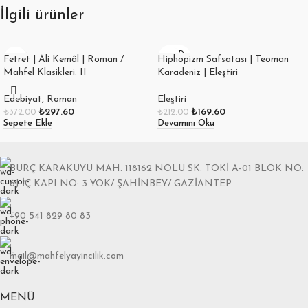
İlgili ürünler
SOLD
Fetret | Ali Kemâl | Roman /
Hiphopizm Safsatası | Teoman
OUT
Mahfel Klasikleri: II
Karadeniz | Eleştiri
Edebiyat
,
Roman
Eleştiri
₺
297.60
₺
169.60
₺
372.00
₺
212.00
Sepete Ekle
Devamını Oku
BURÇ KARAKUYU MAH. 118162 NOLU SK. TOKİ A-01 BLOK NO:
6J İÇ KAPI NO: 3 YOK/ ŞAHİNBEY/ GAZİANTEP
+90 541 829 80 83
mail@mahfelyayincilik.com
MENÜ