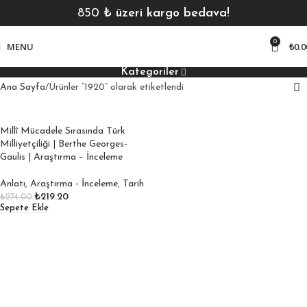
850
₺ üzeri kargo bedava!
0
MENU
₺
0.0
Kategoriler
Ana Sayfa
Ürünler “1920” olarak etiketlendi
Millî Mücadele Sırasında Türk
Milliyetçiliği | Berthe Georges-
Gaulis | Araştırma – İnceleme
Anlatı
,
Araştırma - İnceleme
,
Tarih
₺
219.20
₺
274.00
Sepete Ekle