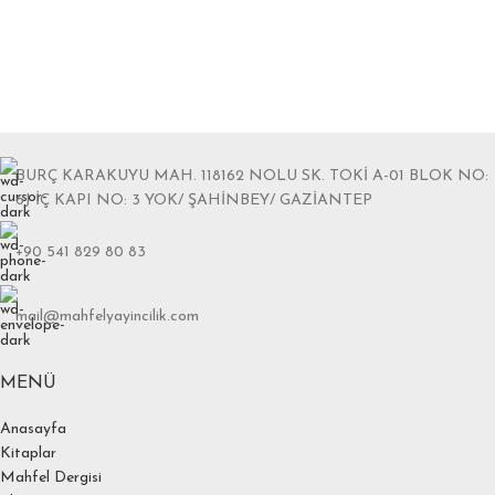
BURÇ KARAKUYU MAH. 118162 NOLU SK. TOKİ A-01 BLOK NO:
6J İÇ KAPI NO: 3 YOK/ ŞAHİNBEY/ GAZİANTEP
+90 541 829 80 83
mail@mahfelyayincilik.com
MENÜ
Anasayfa
Kitaplar
Mahfel Dergisi