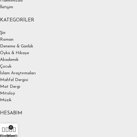
Hakkımızda
İletişim
KATEGORILER
Şiir
Roman
Deneme & Günlük
Öykü & Hikaye
Akademik
Çocuk
İslam Araştırmaları
Mahfel Dergisi
Mat Dergi
Mitoloji
Müzik
HESABIM
Hesabım
0
Ödeme
ağaza
Favoriler
Sepet
Hesabım