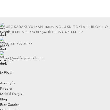
BURÇ KARAKUYU MAH. 118162 NOLU SK. TOKİ A-01 BLOK NO:
6J İÇ KAPI NO: 3 YOK/ ŞAHİNBEY/ GAZİANTEP
+90 541 829 80 83
mail@mahfelyayincilik.com
MENÜ
Anasayfa
Kitaplar
Mahfel Dergisi
Blog
Eser Gönder