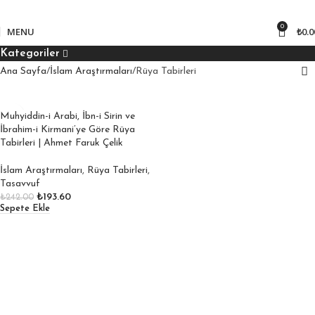
850
₺ üzeri kargo bedava!
0
MENU
₺
0.0
Kategoriler
Ana Sayfa
İslam Araştırmaları
Rüya Tabirleri
Muhyiddin-i Arabi, İbn-i Sirin ve
İbrahim-i Kirmani’ye Göre Rüya
Tabirleri | Ahmet Faruk Çelik
İslam Araştırmaları
,
Rüya Tabirleri
,
Tasavvuf
₺
193.60
₺
242.00
Sepete Ekle