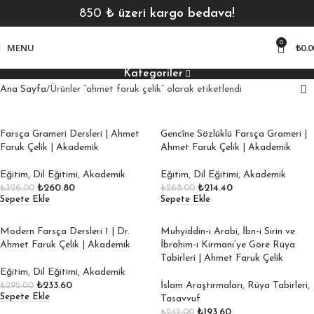
850
₺ üzeri kargo bedava!
0
MENU
₺
0.0
Kategoriler
Ana Sayfa
Ürünler “ahmet faruk çelik” olarak etiketlendi
Farsça Grameri Dersleri | Ahmet
Gencîne Sözlüklü Farsça Grameri |
Faruk Çelik | Akademik
Ahmet Faruk Çelik | Akademik
Eğitim
,
Dil Eğitimi
,
Akademik
Eğitim
,
Dil Eğitimi
,
Akademik
₺
260.80
₺
214.40
₺
326.00
₺
268.00
Sepete Ekle
Sepete Ekle
Modern Farsça Dersleri 1 | Dr.
Muhyiddin-i Arabi, İbn-i Sirin ve
Ahmet Faruk Çelik | Akademik
İbrahim-i Kirmani’ye Göre Rüya
Tabirleri | Ahmet Faruk Çelik
Eğitim
,
Dil Eğitimi
,
Akademik
₺
233.60
İslam Araştırmaları
,
Rüya Tabirleri
,
₺
292.00
Sepete Ekle
Tasavvuf
₺
193.60
₺
242.00