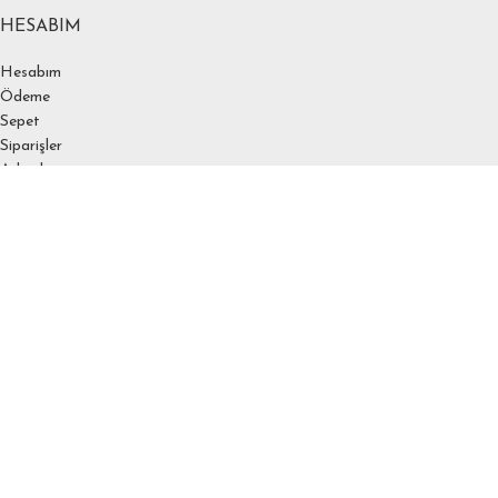
HESABIM
Hesabım
Ödeme
Sepet
Siparişler
Adresler
Hesap detayları
Favoriler
Şifremi unuttum
SÖZLEŞEMELER
KVKK
Çerez Politikası
Üyelik Sözleşmesi
Mesafeli Satış Sözleşmesi
Gizlilik Sözleşmesi
Ödeme ve Teslimat
İptal ve İade Koşulları