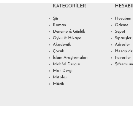
KATEGORILER
HESAB
Şiir
Hesabım
Roman
Ödeme
Deneme & Günlük
Sepet
Öykü & Hikaye
Siparişler
Akademik
Adresler
Çocuk
Hesap det
İslam Araştırmaları
Favoriler
Mahfel Dergisi
Şifremi u
Mat Dergi
Mitoloji
Müzik