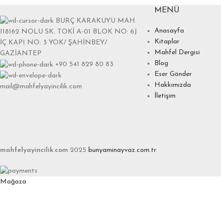
MENÜ
BURÇ KARAKUYU MAH.
Anasayfa
118162 NOLU SK. TOKİ A-01 BLOK NO: 6J
Kitaplar
İÇ KAPI NO: 3 YOK/ ŞAHİNBEY/
Mahfel Dergisi
GAZİANTEP
Blog
+90 541 829 80 83
Eser Gönder
Hakkımızda
mail@mahfelyayincilik.com
İletişim
mahfelyayincilik.com
2025
bunyaminayvaz.com.tr
.
Mağaza
Favoriler
0
items
Sepet
Hesabım