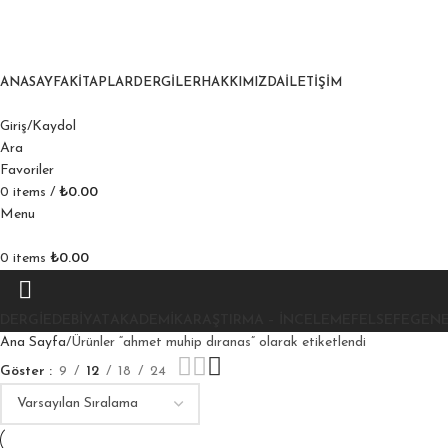
ANASAYFA
KITAPLAR
DERGILER
HAKKIMIZDA
İLETIŞIM
Giriş/Kaydol
Ara
Favoriler
0
items
/
₺
0.00
Menu
0
items
₺
0.00
DERGI
EDEBIYAT
AKADEMIK
ARAŞTIRMA – İNCELEME
FELSEFE
GEN
Ana Sayfa
Ürünler “ahmet muhip dıranas” olarak etiketlendi
Göster
9
12
18
24