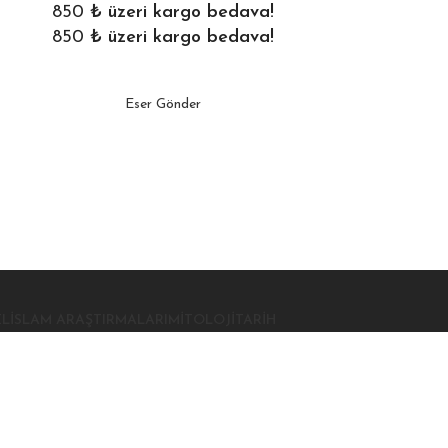
850
₺ üzeri kargo bedava!
850
₺ üzeri kargo bedava!
Eser Gönder
EL
İSLAM ARAŞTIRMALARI
MITOLOJI
TARIH