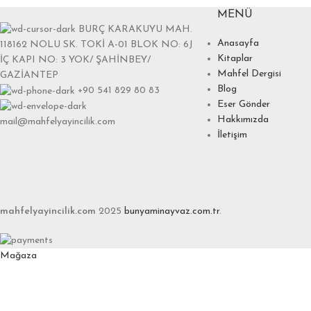
MENÜ
BURÇ KARAKUYU MAH.
Anasayfa
118162 NOLU SK. TOKİ A-01 BLOK NO: 6J
Kitaplar
İÇ KAPI NO: 3 YOK/ ŞAHİNBEY/
Mahfel Dergisi
GAZİANTEP
Blog
+90 541 829 80 83
Eser Gönder
Hakkımızda
mail@mahfelyayincilik.com
İletişim
mahfelyayincilik.com
2025
bunyaminayvaz.com.tr
.
Mağaza
Favoriler
0
items
Sepet
Hesabım