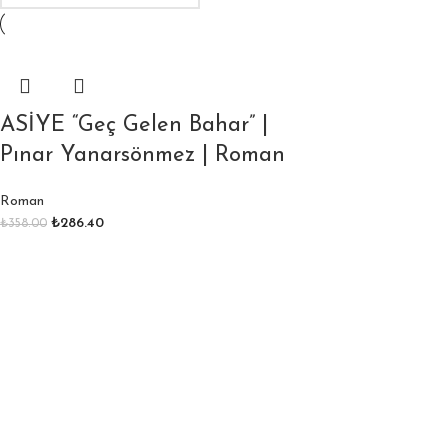
ASİYE “Geç Gelen Bahar” |
Pınar Yanarsönmez | Roman
Roman
₺
286.40
₺
358.00
Sepete Ekle