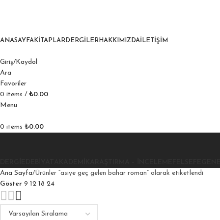
ANASAYFA
KITAPLAR
DERGILER
HAKKIMIZDA
İLETIŞIM
Giriş/Kaydol
Ara
Favoriler
0
items
/
₺
0.00
Menu
0
items
₺
0.00
DERGI
EDEBIYAT
AKADEMIK
ARAŞTIRMA – İNCELEME
FELSEFE
GEN
Ana Sayfa
Ürünler “asiye geç gelen bahar roman” olarak etiketlendi
Göster
9
12
18
24