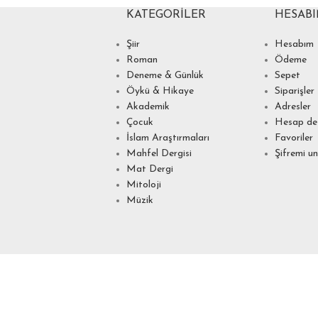
KATEGORILER
HESAB
Şiir
Hesabım
Roman
Ödeme
Deneme & Günlük
Sepet
Öykü & Hikaye
Siparişler
Akademik
Adresler
Çocuk
Hesap det
İslam Araştırmaları
Favoriler
Mahfel Dergisi
Şifremi u
Mat Dergi
Mitoloji
Müzik