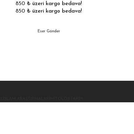
850
₺ üzeri kargo bedava!
850
₺ üzeri kargo bedava!
Eser Gönder
EL
İSLAM ARAŞTIRMALARI
MITOLOJI
TARIH