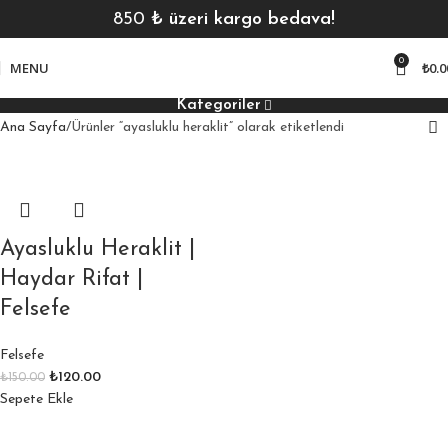
850
₺ üzeri kargo bedava!
0
MENU
₺
0.0
Kategoriler
Ana Sayfa
Ürünler “ayasluklu heraklit” olarak etiketlendi
Ayasluklu Heraklit |
Haydar Rifat |
Felsefe
Felsefe
₺
120.00
₺
150.00
Sepete Ekle