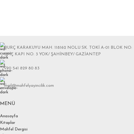
BURÇ KARAKUYU MAH. 118162 NOLU SK. TOKİ A-01 BLOK NO:
6J İÇ KAPI NO: 3 YOK/ ŞAHİNBEY/ GAZİANTEP
+90 541 829 80 83
mail@mahfelyayincilik.com
MENÜ
Anasayfa
Kitaplar
Mahfel Dergisi