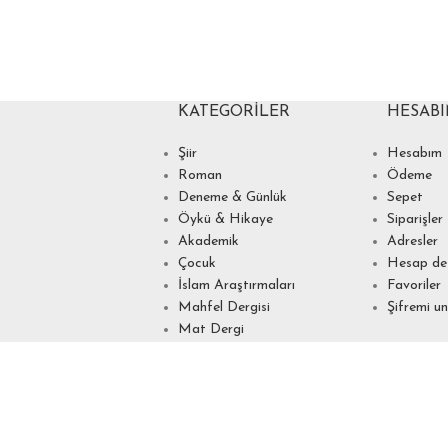
KATEGORILER
HESAB
Şiir
Hesabım
Roman
Ödeme
Deneme & Günlük
Sepet
Öykü & Hikaye
Siparişler
Akademik
Adresler
Çocuk
Hesap det
İslam Araştırmaları
Favoriler
Mahfel Dergisi
Şifremi u
Mat Dergi
Mitoloji
Müzik