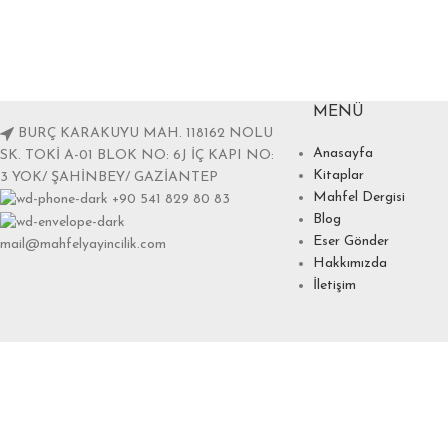
MENÜ
BURÇ KARAKUYU MAH. 118162 NOLU
Anasayfa
SK. TOKİ A-01 BLOK NO: 6J İÇ KAPI NO:
Kitaplar
3 YOK/ ŞAHİNBEY/ GAZİANTEP
Mahfel Dergisi
+90 541 829 80 83
Blog
Eser Gönder
mail@mahfelyayincilik.com
Hakkımızda
İletişim
mahfelyayincilik.com
2025
bunyaminayvaz.com.tr
.