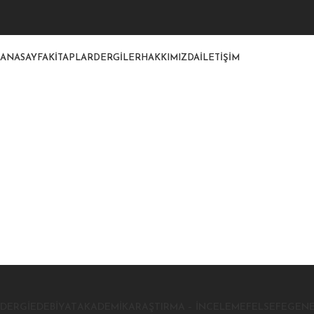
ANASAYFA
KITAPLAR
DERGILER
HAKKIMIZDA
İLETIŞIM
DERGI
EDEBIYAT
AKADEMIK
ARAŞTIRMA – İNCELEME
FELSEFE
GEN