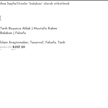
Ana Sayfa
Ürünler “balaban” olarak etiketlendi
Tarih Boyunca Ahlak | Mustafa Rahmi
Balaban | Felsefe
İslam Araştırmaları
,
Tasavvuf
,
Felsefe
,
Tarih
₺
227.20
₺
284.00
Sepete Ekle