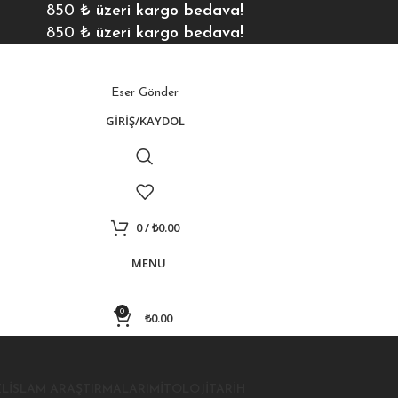
850
₺ üzeri kargo bedava!
850
₺ üzeri kargo bedava!
Eser Gönder
GIRIŞ/KAYDOL
0
/
₺
0.00
MENU
0
₺
0.00
EL
İSLAM ARAŞTIRMALARI
MITOLOJI
TARIH