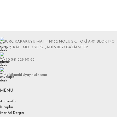
BURÇ KARAKUYU MAH. 118162 NOLU SK. TOKİ A-01 BLOK NO:
6J İÇ KAPI NO: 3 YOK/ ŞAHİNBEY/ GAZİANTEP
+90 541 829 80 83
mail@mahfelyayincilik.com
MENÜ
Anasayfa
Kitaplar
Mahfel Dergisi