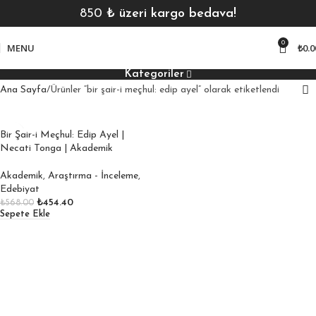
850
₺ üzeri kargo bedava!
0
MENU
₺
0.0
Kategoriler
Ana Sayfa
Ürünler “bir şair-i meçhul: edip ayel” olarak etiketlendi
Bir Şair-i Meçhul: Edip Ayel |
Necati Tonga | Akademik
Akademik
,
Araştırma - İnceleme
,
Edebiyat
₺
454.40
₺
568.00
Sepete Ekle