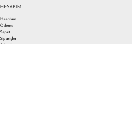
HESABIM
Hesabım
Ödeme
Sepet
Siparişler
Adresler
Hesap detayları
Favoriler
Şifremi unuttum
SÖZLEŞEMELER
KVKK
Çerez Politikası
Üyelik Sözleşmesi
Mesafeli Satış Sözleşmesi
Gizlilik Sözleşmesi
Ödeme ve Teslimat
İptal ve İade Koşulları