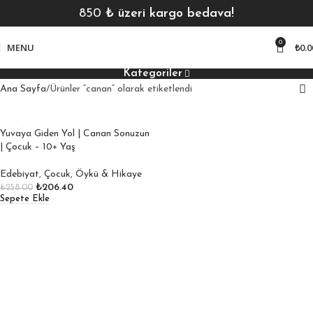
850
₺ üzeri kargo bedava!
0
MENU
₺
0.0
Kategoriler
Ana Sayfa
Ürünler “canan” olarak etiketlendi
Yuvaya Giden Yol | Canan Sonuzun
| Çocuk – 10+ Yaş
Edebiyat
,
Çocuk
,
Öykü & Hikaye
₺
206.40
₺
258.00
Sepete Ekle