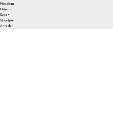
Hesabım
Ödeme
Sepet
Siparişler
Adresler
Hesap detayları
Favoriler
Şifremi unuttum
SÖZLEŞEMELER
KVKK
Çerez Politikası
Üyelik Sözleşmesi
Mesafeli Satış Sözleşmesi
Gizlilik Sözleşmesi
Ödeme ve Teslimat
İptal ve İade Koşulları
mahfelyayincilik.com
2025
bunyaminayvaz.com.tr
.