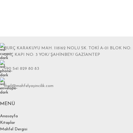
BURÇ KARAKUYU MAH. 118162 NOLU SK. TOKİ A-01 BLOK NO:
6J İÇ KAPI NO: 3 YOK/ ŞAHİNBEY/ GAZİANTEP
+90 541 829 80 83
mail@mahfelyayincilik.com
MENÜ
Anasayfa
Kitaplar
Mahfel Dergisi