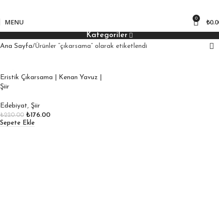
850
₺ üzeri kargo bedava!
0
MENU
₺
0.0
Kategoriler
Ana Sayfa
Ürünler “çıkarsama” olarak etiketlendi
Eristik Çıkarsama | Kenan Yavuz |
Şiir
Edebiyat
,
Şiir
₺
176.00
₺
220.00
Sepete Ekle