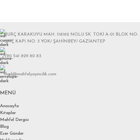
BURÇ KARAKUYU MAH. 118162 NOLU SK. TOKİ A-01 BLOK NO:
6J İÇ KAPI NO: 3 YOK/ ŞAHİNBEY/ GAZİANTEP
+90 541 829 80 83
mail@mahfelyayincilik.com
MENÜ
Anasayfa
Kitaplar
Mahfel Dergisi
Blog
Eser Gönder