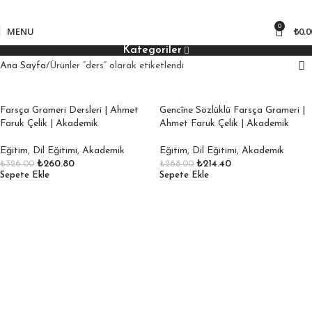
850
₺ üzeri kargo bedava!
0
MENU
₺
0.0
Kategoriler
Ana Sayfa
Ürünler “ders” olarak etiketlendi
Farsça Grameri Dersleri | Ahmet
Gencîne Sözlüklü Farsça Grameri |
Faruk Çelik | Akademik
Ahmet Faruk Çelik | Akademik
Eğitim
,
Dil Eğitimi
,
Akademik
Eğitim
,
Dil Eğitimi
,
Akademik
₺
260.80
₺
214.40
₺
326.00
₺
268.00
Sepete Ekle
Sepete Ekle