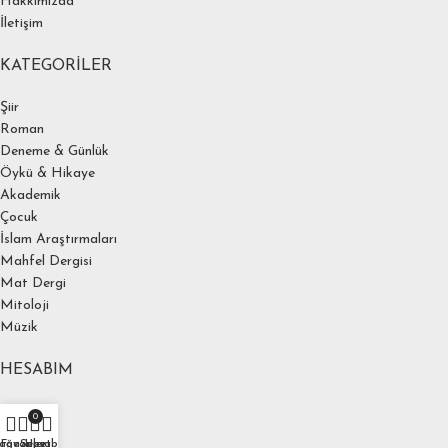
Hakkımızda
İletişim
KATEGORILER
Şiir
Roman
Deneme & Günlük
Öykü & Hikaye
Akademik
Çocuk
İslam Araştırmaları
Mahfel Dergisi
Mat Dergi
Mitoloji
Müzik
HESABIM
Hesabım
0
Ödeme
ağaza
Favoriler
Sepet
Hesabım