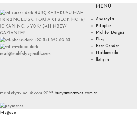
MENÜ
BURÇ KARAKUYU MAH.
Anasayfa
118162 NOLU SK. TOKİ A-01 BLOK NO: 6J
Kitaplar
İÇ KAPI NO: 3 YOK/ ŞAHİNBEY/
Mahfel Dergisi
GAZİANTEP
Blog
+90 541 829 80 83
Eser Gönder
Hakkımızda
mail@mahfelyayincilik.com
İletişim
mahfelyayincilik.com
2025
bunyaminayvaz.com.tr
.
Mağaza
Favoriler
0
items
Sepet
Hesabım