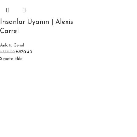
İnsanlar Uyanın | Alexis
Carrel
Anlatı
,
Genel
₺
270.40
₺
338.00
Sepete Ekle