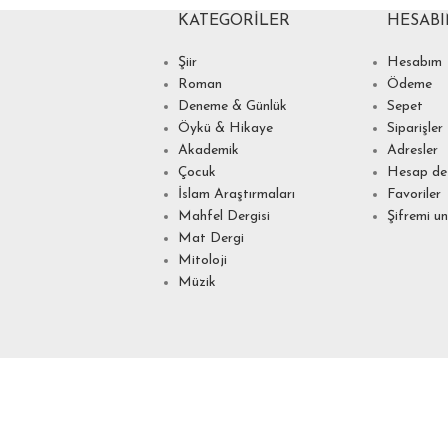
KATEGORILER
HESAB
Şiir
Hesabım
Roman
Ödeme
Deneme & Günlük
Sepet
Öykü & Hikaye
Siparişler
Akademik
Adresler
Çocuk
Hesap det
İslam Araştırmaları
Favoriler
Mahfel Dergisi
Şifremi u
Mat Dergi
Mitoloji
Müzik