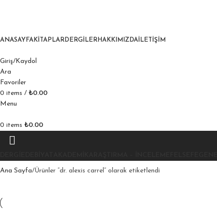
ANASAYFA
KITAPLAR
DERGILER
HAKKIMIZDA
İLETIŞIM
Giriş/Kaydol
Ara
Favoriler
0
items
/
₺
0.00
Menu
0
items
₺
0.00
DERGI
EDEBIYAT
AKADEMIK
ARAŞTIRMA – İNCELEME
FELSEFE
GEN
Ana Sayfa
Ürünler “dr. alexis carrel” olarak etiketlendi