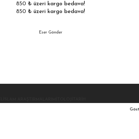
850
₺ üzeri kargo bedava!
850
₺ üzeri kargo bedava!
Eser Gönder
EL
İSLAM ARAŞTIRMALARI
MITOLOJI
TARIH
Gös