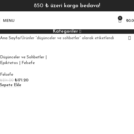
850
₺ üzeri kargo bedava!
0
MENU
₺
0.0
Kategoriler
Ana Sayfa
Ürünler “düşünceler ve sohbetler” olarak etiketlendi
Düşünceler ve Sohbetler |
Epiktetos | Felsefe
Felsefe
₺
171.20
₺
214.00
Sepete Ekle