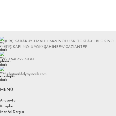
BURÇ KARAKUYU MAH. 118162 NOLU SK. TOKİ A-01 BLOK NO:
6J İÇ KAPI NO: 3 YOK/ ŞAHİNBEY/ GAZİANTEP
+90 541 829 80 83
mail@mahfelyayincilik.com
MENÜ
Anasayfa
Kitaplar
Mahfel Dergisi