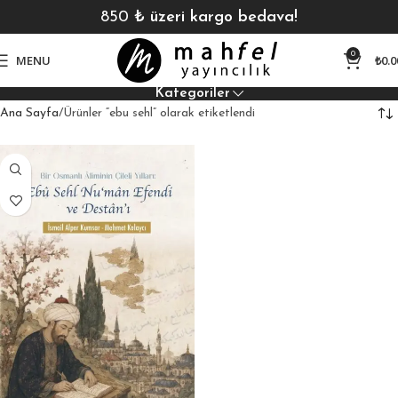
850
₺ üzeri kargo bedava!
0
MENU
₺
0.0
Kategoriler
Ana Sayfa
Ürünler “ebu sehl” olarak etiketlendi