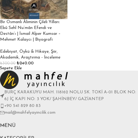
Bir Osmanlı Âliminin Çileli Yılları:
Ebû Sehl Nu‘mân Efendi ve
Destân’ı | İsmail Alper Kumsar –
Mehmet Kalaycı | Biyografi
Edebiyat
,
Öykü & Hikaye
,
Şiir
,
Akademik
,
Araştırma - İnceleme
₺
240.00
₺
300.00
Sepete Ekle
BURÇ KARAKUYU MAH. 118162 NOLU SK. TOKİ A-01 BLOK NO:
6J İÇ KAPI NO: 3 YOK/ ŞAHİNBEY/ GAZİANTEP
+90 541 829 80 83
mail@mahfelyayincilik.com
MENÜ