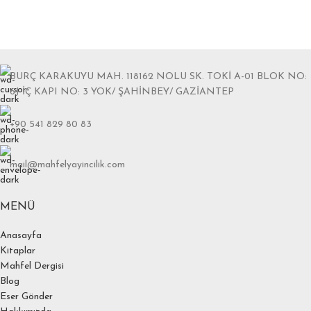
BURÇ KARAKUYU MAH. 118162 NOLU SK. TOKİ A-01 BLOK NO:
6J İÇ KAPI NO: 3 YOK/ ŞAHİNBEY/ GAZİANTEP
+90 541 829 80 83
mail@mahfelyayincilik.com
MENÜ
Anasayfa
Kitaplar
Mahfel Dergisi
Blog
Eser Gönder