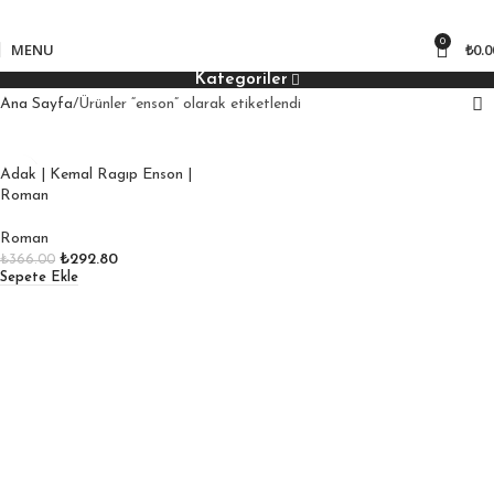
850
₺ üzeri kargo bedava!
0
MENU
₺
0.0
Kategoriler
Ana Sayfa
Ürünler “enson” olarak etiketlendi
Adak | Kemal Ragıp Enson |
Roman
Roman
₺
292.80
₺
366.00
Sepete Ekle