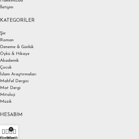
Hakkımızda
İletişim
KATEGORILER
Şiir
Roman
Deneme & Günlük
Öykü & Hikaye
Akademik
Çocuk
İslam Araştırmaları
Mahfel Dergisi
Mat Dergi
Mitoloji
Müzik
HESABIM
Hesabım
0
Ödeme
ağaza
Favoriler
Sepet
Hesabım