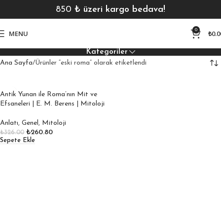
850
₺ üzeri kargo bedava!
0
MENU
₺
0.0
Kategoriler
Ana Sayfa
Ürünler “eski roma” olarak etiketlendi
Antik Yunan ile Roma’nın Mit ve
Efsaneleri | E. M. Berens | Mitoloji
Anlatı
,
Genel
,
Mitoloji
₺
260.80
₺
326.00
Sepete Ekle