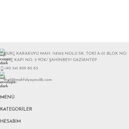
BURÇ KARAKUYU MAH. 118162 NOLU SK. TOKİ A-01 BLOK NO:
6J İÇ KAPI NO: 3 YOK/ ŞAHİNBEY/ GAZİANTEP
+90 541 829 80 83
mail@mahfelyayincilik.com
MENÜ
KATEGORILER
HESABIM