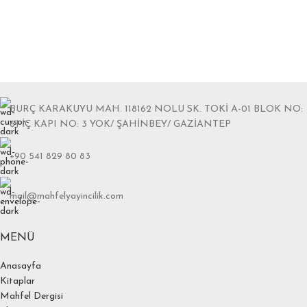
BURÇ KARAKUYU MAH. 118162 NOLU SK. TOKİ A-01 BLOK NO:
6J İÇ KAPI NO: 3 YOK/ ŞAHİNBEY/ GAZİANTEP
+90 541 829 80 83
mail@mahfelyayincilik.com
MENÜ
Anasayfa
Kitaplar
Mahfel Dergisi