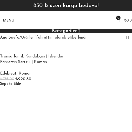
850
₺ üzeri kargo bedava!
0
MENU
₺
0.0
Kategoriler
Ana Sayfa
Ürünler “fahrettin” olarak etiketlendi
Transatlantik Kundakçısı | İskender
Fahrettin Sertelli | Roman
Edebiyat
,
Roman
₺
220.80
₺
276.00
Sepete Ekle