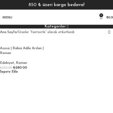
850
₺ üzeri kargo bedava!
0
MENU
₺
0.0
Kategoriler
Ana Sayfa
Ürünler “fantastik” olarak etiketlendi
Asosa | Rabia Adile Arslan |
Roman
Edebiyat
,
Roman
₺
280.00
₺
350.00
Sepete Ekle