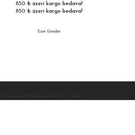
850
₺ üzeri kargo bedava!
850
₺ üzeri kargo bedava!
Eser Gönder
EL
İSLAM ARAŞTIRMALARI
MITOLOJI
TARIH