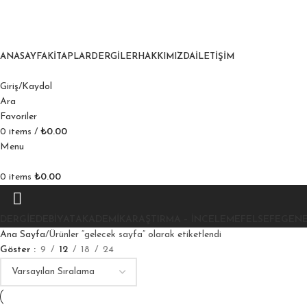
ANASAYFA
KITAPLAR
DERGILER
HAKKIMIZDA
İLETIŞIM
Giriş/Kaydol
Ara
Favoriler
0
items
/
₺
0.00
Menu
0
items
₺
0.00
DERGI
EDEBIYAT
AKADEMIK
ARAŞTIRMA – İNCELEME
FELSEFE
GEN
Ana Sayfa
Ürünler “gelecek sayfa” olarak etiketlendi
Göster
9
12
18
24