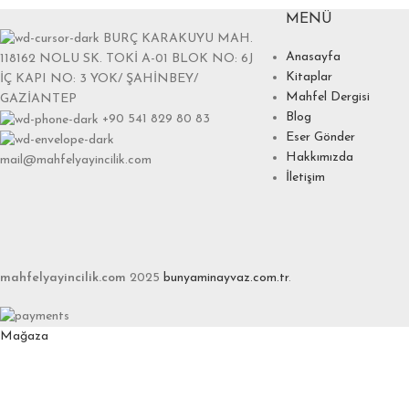
MENÜ
BURÇ KARAKUYU MAH.
Anasayfa
118162 NOLU SK. TOKİ A-01 BLOK NO: 6J
Kitaplar
İÇ KAPI NO: 3 YOK/ ŞAHİNBEY/
Mahfel Dergisi
GAZİANTEP
Blog
+90 541 829 80 83
Eser Gönder
Hakkımızda
mail@mahfelyayincilik.com
İletişim
mahfelyayincilik.com
2025
bunyaminayvaz.com.tr
.
Mağaza
Favoriler
0
items
Sepet
Hesabım