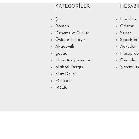
KATEGORILER
HESAB
Şiir
Hesabım
Roman
Ödeme
Deneme & Günlük
Sepet
Öykü & Hikaye
Siparişler
Akademik
Adresler
Çocuk
Hesap det
İslam Araştırmaları
Favoriler
Mahfel Dergisi
Şifremi u
Mat Dergi
Mitoloji
Müzik