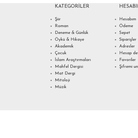
KATEGORILER
HESAB
Şiir
Hesabım
Roman
Ödeme
Deneme & Günlük
Sepet
Öykü & Hikaye
Siparişler
Akademik
Adresler
Çocuk
Hesap det
İslam Araştırmaları
Favoriler
Mahfel Dergisi
Şifremi u
Mat Dergi
Mitoloji
Müzik