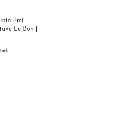
inin İlmî
stave Le Bon |
Tarih