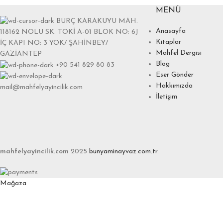
MENÜ
BURÇ KARAKUYU MAH.
Anasayfa
118162 NOLU SK. TOKİ A-01 BLOK NO: 6J
Kitaplar
İÇ KAPI NO: 3 YOK/ ŞAHİNBEY/
Mahfel Dergisi
GAZİANTEP
Blog
+90 541 829 80 83
Eser Gönder
Hakkımızda
mail@mahfelyayincilik.com
İletişim
mahfelyayincilik.com
2025
bunyaminayvaz.com.tr
.
Mağaza
Favoriler
0
items
Sepet
Hesabım