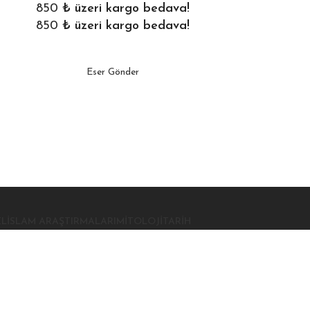
850
₺ üzeri kargo bedava!
850
₺ üzeri kargo bedava!
Eser Gönder
EL
İSLAM ARAŞTIRMALARI
MITOLOJI
TARIH