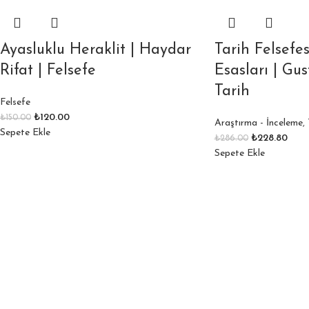
Ayasluklu Heraklit | Haydar
Tarih Felsefes
Rifat | Felsefe
Esasları | Gu
Tarih
Felsefe
₺
120.00
₺
150.00
Araştırma - İnceleme
,
Sepete Ekle
₺
228.80
₺
286.00
Sepete Ekle