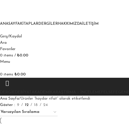
ANASAYFA
KITAPLAR
DERGILER
HAKKIMIZDA
İLETIŞIM
Giriş/Kaydol
Ara
Favoriler
0
items
/
₺
0.00
Menu
0
items
₺
0.00
DERGI
EDEBIYAT
AKADEMIK
ARAŞTIRMA – İNCELEME
FELSEFE
GEN
Ana Sayfa
Ürünler “haydar rifat” olarak etiketlendi
Göster
9
12
18
24