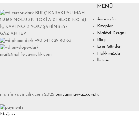
MENÜ
BURÇ KARAKUYU MAH.
Anasayfa
118162 NOLU SK. TOKİ A-01 BLOK NO: 6J
Kitaplar
İÇ KAPI NO: 3 YOK/ ŞAHİNBEY/
Mahfel Dergisi
GAZİANTEP
Blog
+90 541 829 80 83
Eser Gönder
Hakkımızda
mail@mahfelyayincilik.com
İletişim
mahfelyayincilik.com
2025
bunyaminayvaz.com.tr
.
Mağaza
Favoriler
0
items
Sepet
Hesabım