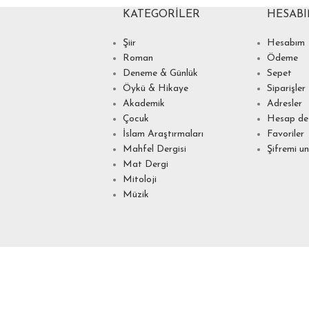
KATEGORILER
HESAB
Şiir
Hesabım
Roman
Ödeme
Deneme & Günlük
Sepet
Öykü & Hikaye
Siparişler
Akademik
Adresler
Çocuk
Hesap det
İslam Araştırmaları
Favoriler
Mahfel Dergisi
Şifremi u
Mat Dergi
Mitoloji
Müzik