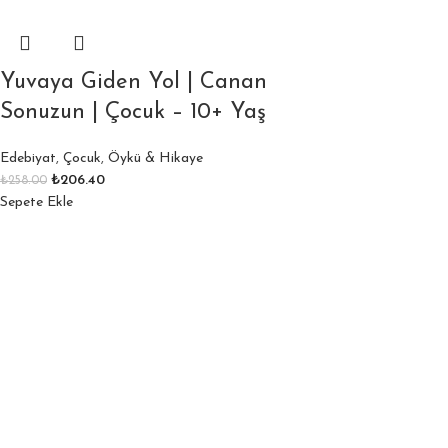
Yuvaya Giden Yol | Canan
Sonuzun | Çocuk – 10+ Yaş
Edebiyat
,
Çocuk
,
Öykü & Hikaye
₺
206.40
₺
258.00
Sepete Ekle