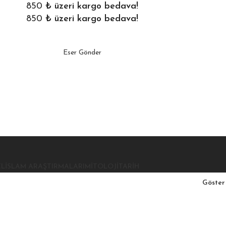
850
₺ üzeri kargo bedava!
850
₺ üzeri kargo bedava!
Eser Gönder
EL
İSLAM ARAŞTIRMALARI
MITOLOJI
TARIH
Göste