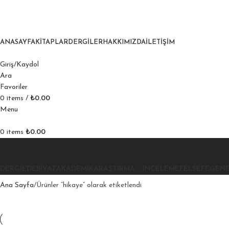
ANASAYFA
KITAPLAR
DERGILER
HAKKIMIZDA
İLETIŞIM
Giriş/Kaydol
Ara
Favoriler
0
items
/
₺
0.00
Menu
0
items
₺
0.00
DERGI
EDEBIYAT
AKADEMIK
ARAŞTIRMA – İNCELEME
FELSEFE
GEN
Ana Sayfa
Ürünler “hikaye” olarak etiketlendi