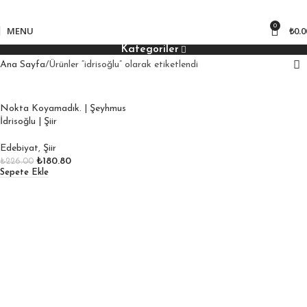
850
₺ üzeri kargo bedava!
0
MENU
₺
0.0
Kategoriler
Ana Sayfa
Ürünler “idrisoğlu” olarak etiketlendi
Nokta Koyamadık. | Şeyhmus
İdrisoğlu | Şiir
Edebiyat
,
Şiir
₺
180.80
₺
226.00
Sepete Ekle