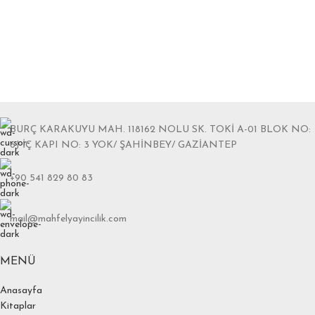
BURÇ KARAKUYU MAH. 118162 NOLU SK. TOKİ A-01 BLOK NO:
6J İÇ KAPI NO: 3 YOK/ ŞAHİNBEY/ GAZİANTEP
+90 541 829 80 83
mail@mahfelyayincilik.com
MENÜ
Anasayfa
Kitaplar