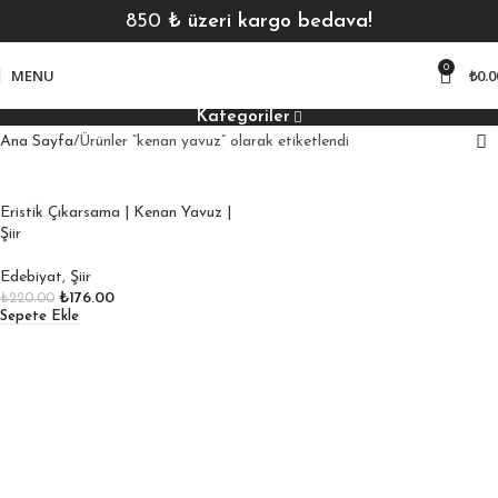
850
₺ üzeri kargo bedava!
0
MENU
₺
0.0
Kategoriler
Ana Sayfa
Ürünler “kenan yavuz” olarak etiketlendi
Eristik Çıkarsama | Kenan Yavuz |
Şiir
Edebiyat
,
Şiir
₺
176.00
₺
220.00
Sepete Ekle