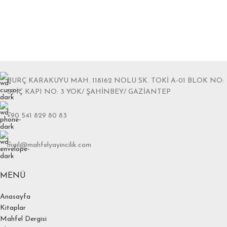
BURÇ KARAKUYU MAH. 118162 NOLU SK. TOKİ A-01 BLOK NO:
6J İÇ KAPI NO: 3 YOK/ ŞAHİNBEY/ GAZİANTEP
+90 541 829 80 83
mail@mahfelyayincilik.com
MENÜ
Anasayfa
Kitaplar
Mahfel Dergisi