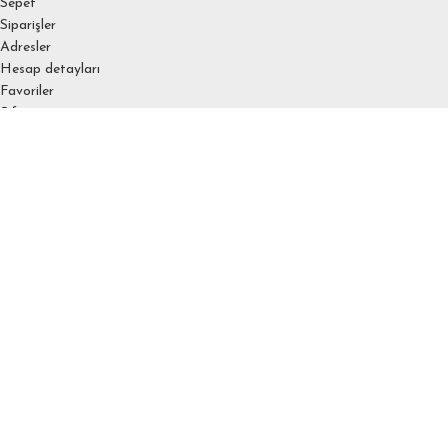
Sepet
Siparişler
Adresler
Hesap detayları
Favoriler
Şifremi unuttum
SÖZLEŞEMELER
KVKK
Çerez Politikası
Üyelik Sözleşmesi
Mesafeli Satış Sözleşmesi
Gizlilik Sözleşmesi
Ödeme ve Teslimat
İptal ve İade Koşulları
mahfelyayincilik.com
2025
bunyaminayvaz.com.tr
.
Mağaza