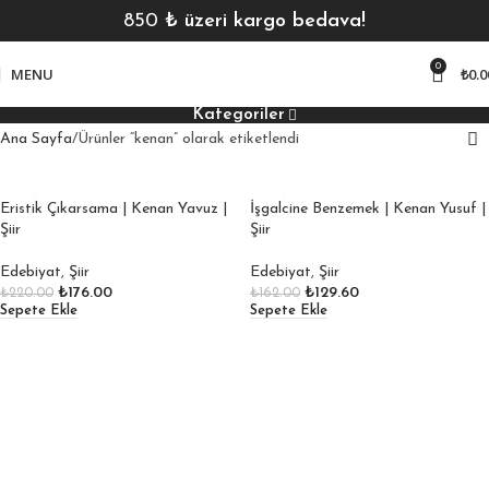
850
₺ üzeri kargo bedava!
0
MENU
₺
0.0
Kategoriler
Ana Sayfa
Ürünler “kenan” olarak etiketlendi
Eristik Çıkarsama | Kenan Yavuz |
İşgalcine Benzemek | Kenan Yusuf |
Şiir
Şiir
Edebiyat
,
Şiir
Edebiyat
,
Şiir
₺
176.00
₺
129.60
₺
220.00
₺
162.00
Sepete Ekle
Sepete Ekle