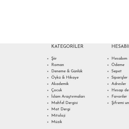
KATEGORILER
HESAB
Şiir
Hesabım
Roman
Ödeme
Deneme & Günlük
Sepet
Öykü & Hikaye
Siparişler
Akademik
Adresler
Çocuk
Hesap det
İslam Araştırmaları
Favoriler
Mahfel Dergisi
Şifremi u
Mat Dergi
Mitoloji
Müzik