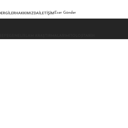
DERGILER
HAKKIMIZDA
İLETIŞIM
Eser Gönder
SEFE
GENEL
İSLAM ARAŞTIRMALARI
MITOLOJI
TARIH