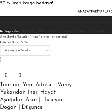
850
₺ üzeri kargo bedava!
ANASAYFA
KITAPLAR
Kategoriler
DERGI
EDEBIYAT
AKADEMIK
ARAŞTIRMA – İNCELEME
FEL
Ana Sayfa
Ürünler “kitap” olarak etiketlendi
Göster
9
12
18
24
Tanrının Yeni Adresi – Vahiy
Yukarıdan İner, Hayat
Aşağıdan Akar | Hüseyin
Doğan | Düşünce