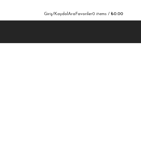
Giriş/Kaydol
Ara
Favoriler
0
items
/
₺
0.00