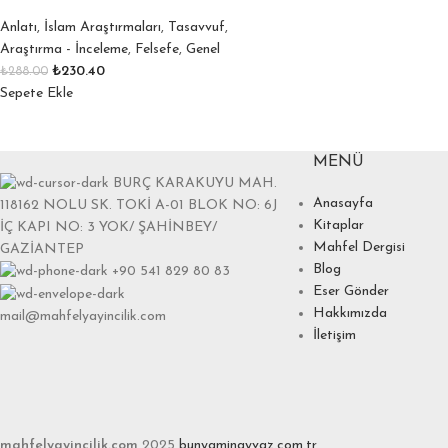
Anlatı
,
İslam Araştırmaları
,
Tasavvuf
,
Araştırma - İnceleme
,
Felsefe
,
Genel
₺
230.40
₺
288.00
Sepete Ekle
MENÜ
BURÇ KARAKUYU MAH.
Anasayfa
118162 NOLU SK. TOKİ A-01 BLOK NO: 6J
Kitaplar
İÇ KAPI NO: 3 YOK/ ŞAHİNBEY/
Mahfel Dergisi
GAZİANTEP
Blog
+90 541 829 80 83
Eser Gönder
Hakkımızda
mail@mahfelyayincilik.com
İletişim
mahfelyayincilik.com
2025
bunyaminayvaz.com.tr
.