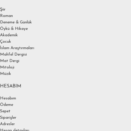
Şiir
Roman
Deneme & Günlük
Öykü & Hikaye
Akademik
Çocuk
İslam Araştırmaları
Mahfel Dergisi
Mat Dergi
Mitoloji
Müzik
HESABIM
Hesabım
Ödeme
Sepet
Siparişler
Adresler
Hesap detayları