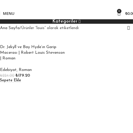
850
₺ üzeri kargo bedava!
0
MENU
₺
0.0
Kategoriler
Ana Sayfa
Ürünler “louis” olarak etiketlendi
Dr. Jekyll ve Bay Hyde’ın Garip
Macerası | Robert Louis Stevenson
| Roman
Edebiyat
,
Roman
₺
179.20
₺
224.00
Sepete Ekle