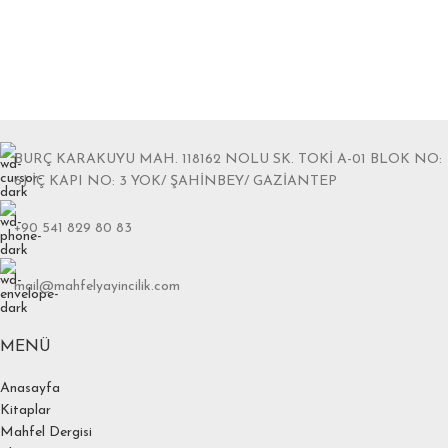
BURÇ KARAKUYU MAH. 118162 NOLU SK. TOKİ A-01 BLOK NO:
6J İÇ KAPI NO: 3 YOK/ ŞAHİNBEY/ GAZİANTEP
+90 541 829 80 83
mail@mahfelyayincilik.com
MENÜ
Anasayfa
Kitaplar
Mahfel Dergisi