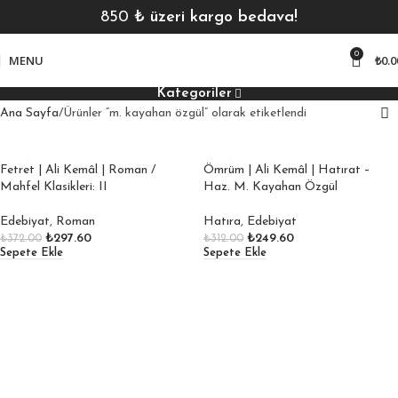
850
₺ üzeri kargo bedava!
0
MENU
₺
0.0
Kategoriler
Ana Sayfa
Ürünler “m. kayahan özgül” olarak etiketlendi
Fetret | Ali Kemâl | Roman /
Ömrüm | Ali Kemâl | Hatırat –
Mahfel Klasikleri: II
Haz. M. Kayahan Özgül
Edebiyat
,
Roman
Hatıra
,
Edebiyat
₺
297.60
₺
249.60
₺
372.00
₺
312.00
Sepete Ekle
Sepete Ekle