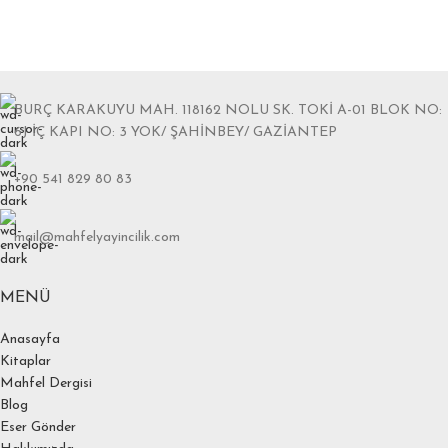
BURÇ KARAKUYU MAH. 118162 NOLU SK. TOKİ A-01 BLOK NO:
6J İÇ KAPI NO: 3 YOK/ ŞAHİNBEY/ GAZİANTEP
+90 541 829 80 83
mail@mahfelyayincilik.com
MENÜ
Anasayfa
Kitaplar
Mahfel Dergisi
Blog
Eser Gönder