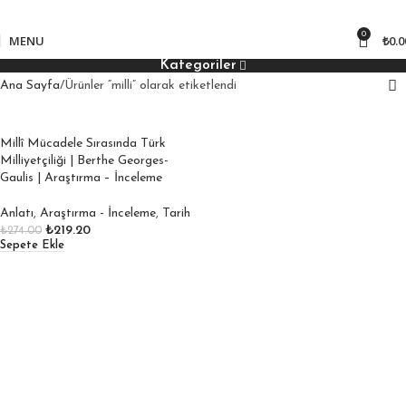
850
₺ üzeri kargo bedava!
0
MENU
₺
0.0
Kategoriler
Ana Sayfa
Ürünler “milli” olarak etiketlendi
Millî Mücadele Sırasında Türk
Milliyetçiliği | Berthe Georges-
Gaulis | Araştırma – İnceleme
Anlatı
,
Araştırma - İnceleme
,
Tarih
₺
219.20
₺
274.00
Sepete Ekle