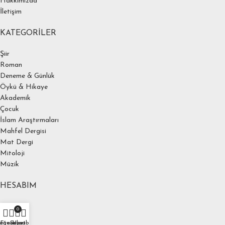
Hakkımızda
İletişim
KATEGORILER
Şiir
Roman
Deneme & Günlük
Öykü & Hikaye
Akademik
Çocuk
İslam Araştırmaları
Mahfel Dergisi
Mat Dergi
Mitoloji
Müzik
HESABIM
Hesabım
0
Ödeme
ağaza
Favoriler
Sepet
Hesabım