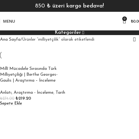
850
₺ üzeri kargo bedava!
0
MENU
₺
0.0
Kategoriler
Ana Sayfa
Ürünler “milliyetçilik” olarak etiketlendi
Millî Mücadele Sırasında Türk
Milliyetçiliği | Berthe Georges-
Gaulis | Araştırma – İnceleme
Anlatı
,
Araştırma - İnceleme
,
Tarih
₺
219.20
₺
274.00
Sepete Ekle