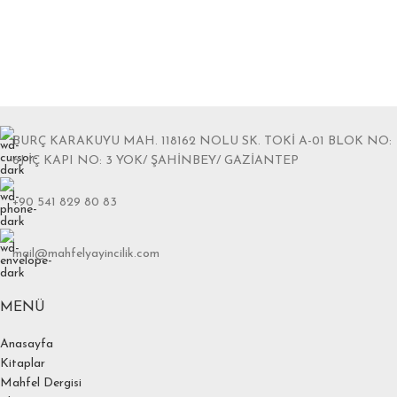
BURÇ KARAKUYU MAH. 118162 NOLU SK. TOKİ A-01 BLOK NO:
6J İÇ KAPI NO: 3 YOK/ ŞAHİNBEY/ GAZİANTEP
+90 541 829 80 83
mail@mahfelyayincilik.com
MENÜ
Anasayfa
Kitaplar
Mahfel Dergisi