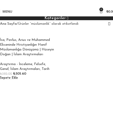
850
₺ üzeri kargo bedava!
0
MENU
₺
0.0
Kategoriler
Ana Sayfa
Ürünler “müslümanlık” olarak etiketlendi
İsa, Pavlus, Arius ve Muhammed
Ekseninde Hristiyanlığın Hanif
Müslümanlığa Dönüşümü | Hüseyin
Doğan | İslam Araştırmaları
Araştırma - İnceleme
,
Felsefe
,
Genel
,
İslam Araştırmaları
,
Tarih
₺
305.60
₺
382.00
Sepete Ekle