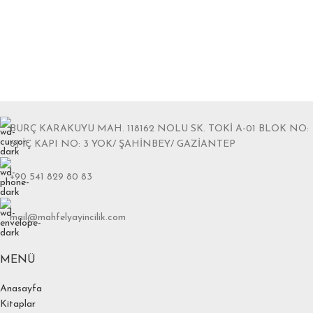
BURÇ KARAKUYU MAH. 118162 NOLU SK. TOKİ A-01 BLOK NO:
6J İÇ KAPI NO: 3 YOK/ ŞAHİNBEY/ GAZİANTEP
+90 541 829 80 83
mail@mahfelyayincilik.com
MENÜ
Anasayfa
Kitaplar