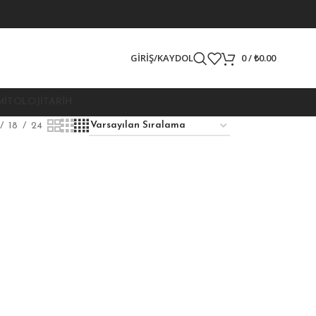
GIRIŞ/KAYDOL
0
/
₺
0.00
MITOLOJI
TARIH
18
24