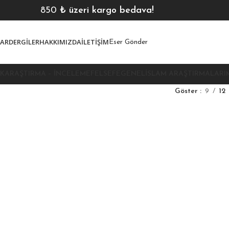
850
₺ üzeri kargo bedava!
LAR
DERGILER
HAKKIMIZDA
İLETIŞIM
Eser Gönder
K
ARAŞTIRMA – İNCELEME
FELSEFE
GENEL
İSLAM ARAŞTIRMALARI
Göster
9
12