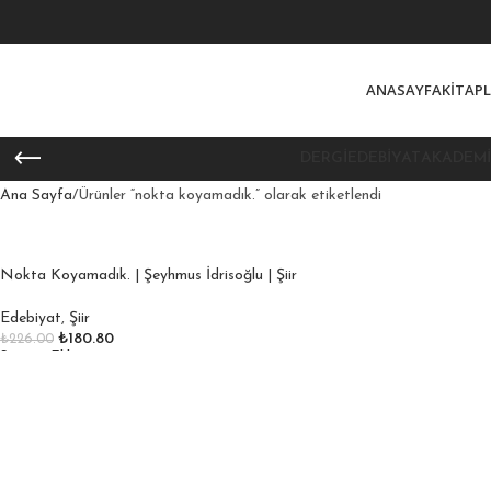
ANASAYFA
KITAP
DERGI
EDEBIYAT
AKADEMI
Ana Sayfa
Ürünler “nokta koyamadık.” olarak etiketlendi
Nokta Koyamadık. | Şeyhmus İdrisoğlu | Şiir
Edebiyat
,
Şiir
₺
180.80
₺
226.00
Sepete Ekle