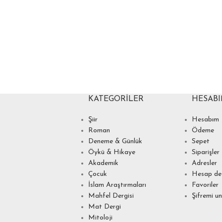
KATEGORILER
HESAB
Şiir
Hesabım
Roman
Ödeme
Deneme & Günlük
Sepet
Öykü & Hikaye
Siparişler
Akademik
Adresler
Çocuk
Hesap det
İslam Araştırmaları
Favoriler
Mahfel Dergisi
Şifremi u
Mat Dergi
Mitoloji