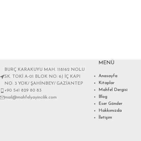
MENÜ
BURÇ KARAKUYU MAH. 118162 NOLU
Anasayfa
SK. TOKİ A-01 BLOK NO: 6J İÇ KAPI
Kitaplar
NO: 3 YOK/ ŞAHİNBEY/ GAZİANTEP
Mahfel Dergisi
+90 541 829 80 83
Blog
mail@mahfelyayincilik.com
Eser Gönder
Hakkımızda
İletişim