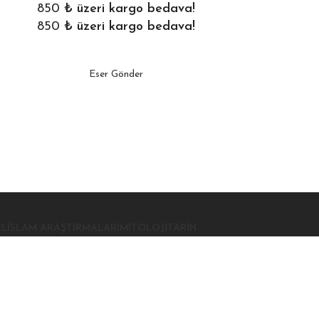
850
₺ üzeri kargo bedava!
850
₺ üzeri kargo bedava!
Eser Gönder
EL
İSLAM ARAŞTIRMALARI
MITOLOJI
TARIH