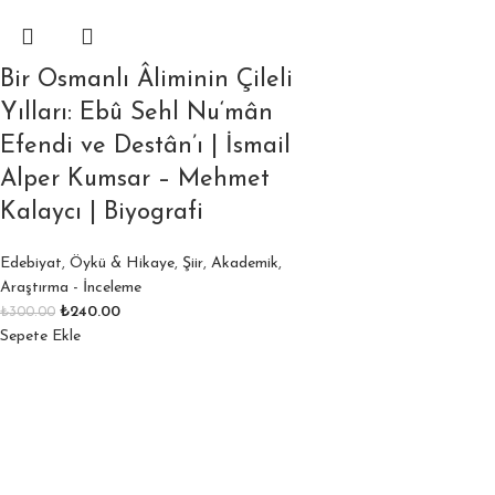
Bir Osmanlı Âliminin Çileli
Yılları: Ebû Sehl Nu‘mân
Efendi ve Destân’ı | İsmail
Alper Kumsar – Mehmet
Kalaycı | Biyografi
Edebiyat
,
Öykü & Hikaye
,
Şiir
,
Akademik
,
Araştırma - İnceleme
₺
240.00
₺
300.00
Sepete Ekle