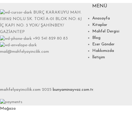
MENÜ
BURÇ KARAKUYU MAH.
Anasayfa
118162 NOLU SK. TOKİ A-01 BLOK NO: 6J
Kitaplar
İÇ KAPI NO: 3 YOK/ ŞAHİNBEY/
Mahfel Dergisi
GAZİANTEP
Blog
+90 541 829 80 83
Eser Gönder
Hakkımızda
mail@mahfelyayincilik.com
İletişim
mahfelyayincilik.com
2025
bunyaminayvaz.com.tr
.
Mağaza
Favoriler
0
items
Sepet
Hesabım