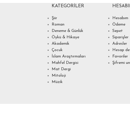
KATEGORILER
HESAB
Şiir
Hesabım
Roman
Ödeme
Deneme & Günlük
Sepet
Öykü & Hikaye
Siparişler
Akademik
Adresler
Çocuk
Hesap det
İslam Araştırmaları
Favoriler
Mahfel Dergisi
Şifremi u
Mat Dergi
Mitoloji
Müzik