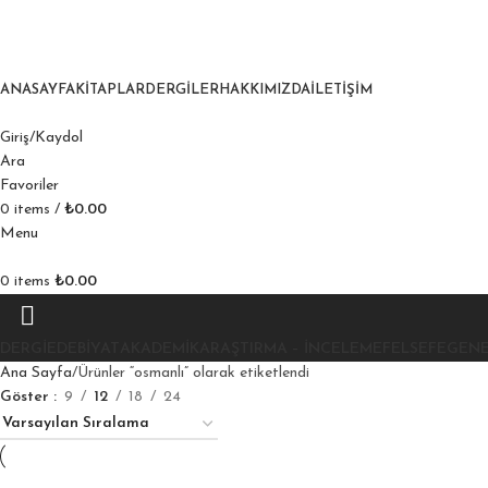
ANASAYFA
KITAPLAR
DERGILER
HAKKIMIZDA
İLETIŞIM
Giriş/Kaydol
Ara
Favoriler
0
items
/
₺
0.00
Menu
0
items
₺
0.00
DERGI
EDEBIYAT
AKADEMIK
ARAŞTIRMA – İNCELEME
FELSEFE
GEN
Ana Sayfa
Ürünler “osmanlı” olarak etiketlendi
Göster
9
12
18
24