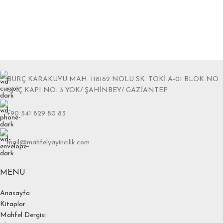
BURÇ KARAKUYU MAH. 118162 NOLU SK. TOKİ A-01 BLOK NO:
6J İÇ KAPI NO: 3 YOK/ ŞAHİNBEY/ GAZİANTEP
+90 541 829 80 83
mail@mahfelyayincilik.com
MENÜ
Anasayfa
Kitaplar
Mahfel Dergisi