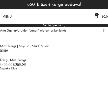
850
₺ üzeri kargo bedava!
0
MENU
₺
0.0
Kategoriler
Ana Sayfa
Ürünler “sanat” olarak etiketlendi
Mat Dergi | Sayı: 2 | Mart Nisan
2026
Dergi
,
Mat Dergi
₺
320.00
₺
400.00
Sepete Ekle