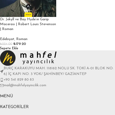
Dr. Jekyll ve Bay Hyde’ın Garip
Macerası | Robert Louis Stevenson
| Roman
Edebiyat
,
Roman
₺
179.20
₺
224.00
Sepete Ekle
BURÇ KARAKUYU MAH. 118162 NOLU SK. TOKİ A-01 BLOK NO:
6J İÇ KAPI NO: 3 YOK/ ŞAHİNBEY/ GAZİANTEP
+90 541 829 80 83
mail@mahfelyayincilik.com
MENÜ
KATEGORILER