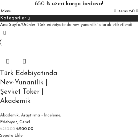
850
₺ üzeri kargo bedava!
0
items
₺
0.
Menu
Kategoriler
Ana Sayfa
Ürünler “türk edebiyatında nev-yunanilik” olarak etiketlendi
Türk Edebiyatında
Nev-Yunanilik |
Şevket Toker |
Akademik
Akademik
,
Araştırma - İnceleme
,
Edebiyat
,
Genel
₺
200.00
₺
250.00
Sepete Ekle