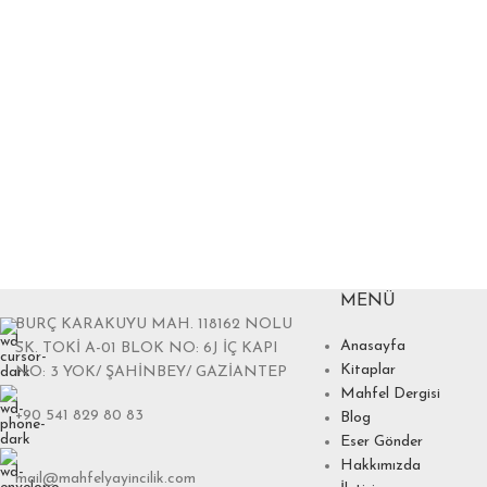
MENÜ
BURÇ KARAKUYU MAH. 118162 NOLU
Anasayfa
SK. TOKİ A-01 BLOK NO: 6J İÇ KAPI
Kitaplar
NO: 3 YOK/ ŞAHİNBEY/ GAZİANTEP
Mahfel Dergisi
+90 541 829 80 83
Blog
Eser Gönder
Hakkımızda
mail@mahfelyayincilik.com