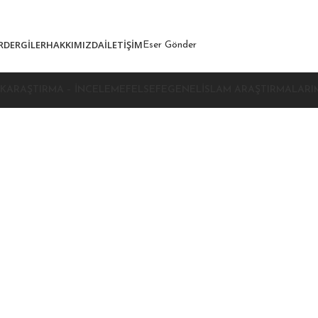
850
₺ üzeri kargo bedava!
R
DERGILER
HAKKIMIZDA
İLETIŞIM
Eser Gönder
K
ARAŞTIRMA – İNCELEME
FELSEFE
GENEL
İSLAM ARAŞTIRMALARI