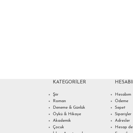
KATEGORILER
HESAB
Şiir
Hesabım
Roman
Ödeme
Deneme & Günlük
Sepet
Öykü & Hikaye
Siparişler
Akademik
Adresler
Çocuk
Hesap det