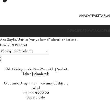
0
ANASAYFA
KITAPLA
DERGI
EDEBIYAT
AKADEMI
Ana Sayfa
Ürünler “yahya kemal” olarak etiketlendi
Göster
9
12
18
24
Türk Edebiyatında Nev-Yunanilik | Şevket
Toker | Akademik
Akademik
,
Araştırma - İnceleme
,
Edebiyat
,
Genel
₺
200.00
₺
250.00
Sepete Ekle