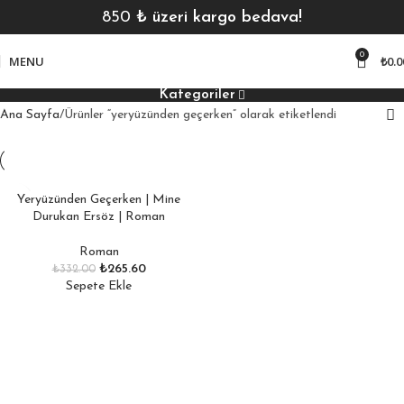
850
₺ üzeri kargo bedava!
0
MENU
₺
0.0
Kategoriler
Ana Sayfa
Ürünler “yeryüzünden geçerken” olarak etiketlendi
Yeryüzünden Geçerken | Mine
Durukan Ersöz | Roman
Roman
₺
265.60
₺
332.00
Sepete Ekle