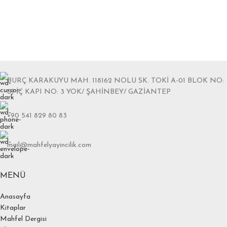
BURÇ KARAKUYU MAH. 118162 NOLU SK. TOKİ A-01 BLOK NO:
6J İÇ KAPI NO: 3 YOK/ ŞAHİNBEY/ GAZİANTEP
+90 541 829 80 83
mail@mahfelyayincilik.com
MENÜ
Anasayfa
Kitaplar
Mahfel Dergisi