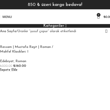
850
₺ üzeri kargo bedava!
0
MENU
₺
0.0
Kategoriler
Ana Sayfa
Ürünler “yusuf çopur” olarak etiketlendi
Ressam | Mustafa Reşit | Roman /
Mahfel Klasikleri: I
Edebiyat
,
Roman
₺
160.00
₺
200.00
Sepete Ekle