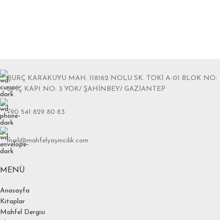
BURÇ KARAKUYU MAH. 118162 NOLU SK. TOKİ A-01 BLOK NO:
6J İÇ KAPI NO: 3 YOK/ ŞAHİNBEY/ GAZİANTEP
+90 541 829 80 83
mail@mahfelyayincilik.com
MENÜ
Anasayfa
Kitaplar
Mahfel Dergisi