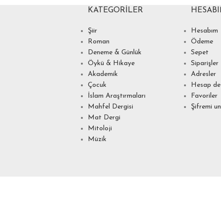
KATEGORILER
HESAB
Şiir
Hesabım
Roman
Ödeme
Deneme & Günlük
Sepet
Öykü & Hikaye
Siparişler
Akademik
Adresler
Çocuk
Hesap det
İslam Araştırmaları
Favoriler
Mahfel Dergisi
Şifremi u
Mat Dergi
Mitoloji
Müzik