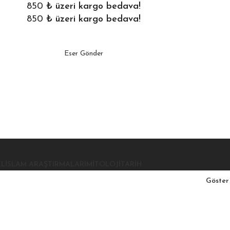
850
₺ üzeri kargo bedava!
850
₺ üzeri kargo bedava!
Eser Gönder
EL
İSLAM ARAŞTIRMALARI
MITOLOJI
TARIH
Göste