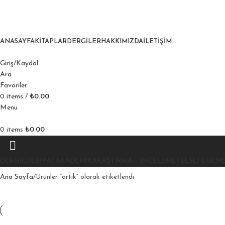
ANASAYFA
KITAPLAR
DERGILER
HAKKIMIZDA
İLETIŞIM
Giriş/Kaydol
Ara
Favoriler
0
items
/
₺
0.00
Menu
0
items
₺
0.00
DERGI
EDEBIYAT
AKADEMIK
ARAŞTIRMA – İNCELEME
FELSEFE
GEN
Ana Sayfa
Ürünler “artık” olarak etiketlendi