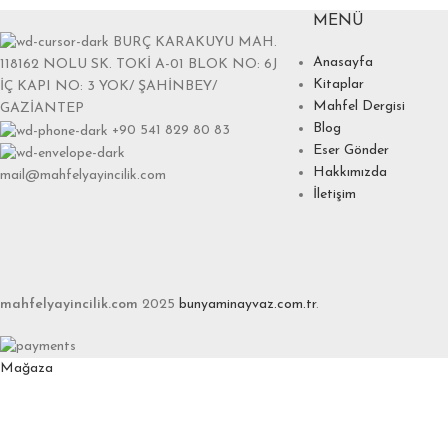
MENÜ
BURÇ KARAKUYU MAH.
Anasayfa
118162 NOLU SK. TOKİ A-01 BLOK NO: 6J
Kitaplar
İÇ KAPI NO: 3 YOK/ ŞAHİNBEY/
Mahfel Dergisi
GAZİANTEP
Blog
+90 541 829 80 83
Eser Gönder
Hakkımızda
mail@mahfelyayincilik.com
İletişim
mahfelyayincilik.com
2025
bunyaminayvaz.com.tr
.
Mağaza
Favoriler
0
items
Sepet
Hesabım