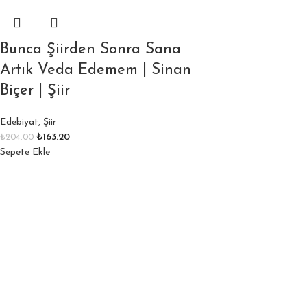
Bunca Şiirden Sonra Sana
Artık Veda Edemem | Sinan
Biçer | Şiir
Edebiyat
,
Şiir
₺
163.20
₺
204.00
Sepete Ekle