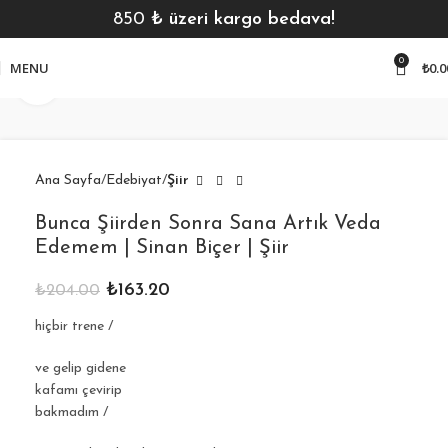
850
₺ üzeri kargo bedava!
0
MENU
₺
0.0
Click to enlarge
Ana Sayfa
Edebiyat
Şiir
Bunca Şiirden Sonra Sana Artık Veda
Edemem | Sinan Biçer | Şiir
₺
163.20
₺
204.00
hiçbir trene /
ve gelip gidene
kafamı çevirip
bakmadım /