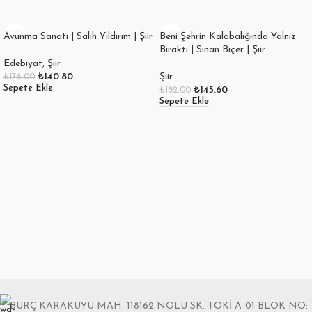
Avunma Sanatı | Salih Yıldırım | Şiir
Beni Şehrin Kalabalığında Yalnız
Bıraktı | Sinan Biçer | Şiir
Edebiyat
,
Şiir
₺
140.80
Şiir
₺
176.00
Sepete Ekle
₺
145.60
₺
182.00
Sepete Ekle
BURÇ KARAKUYU MAH. 118162 NOLU SK. TOKİ A-01 BLOK NO: