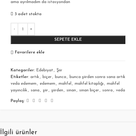
ama ayrılmadım da istasyondan
3 adet stokta
SEPETE EKLE
Favorilere ekle
Kategoriler:
Edebiyat
,
Şiir
Etiketler:
artık
,
biçer
,
bunca
,
bunca şiirden sonra sana artık
veda edemem
,
edemem
,
mahfel
,
mahfel kitaplığı
,
mahfel
yayıncılık
,
sana
,
şiir
,
şiirden
,
sinan
,
sinan biçer
,
sonra
,
veda
Paylaş:
İlgili ürünler