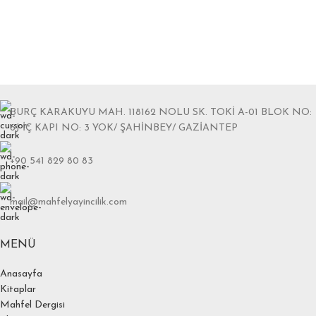
BURÇ KARAKUYU MAH. 118162 NOLU SK. TOKİ A-01 BLOK NO:
6J İÇ KAPI NO: 3 YOK/ ŞAHİNBEY/ GAZİANTEP
+90 541 829 80 83
mail@mahfelyayincilik.com
MENÜ
Anasayfa
Kitaplar
Mahfel Dergisi