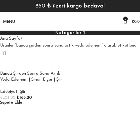
850
₺ üzeri kargo bedava!
0
MENU
₺
0.0
Kategoriler
Ana Sayfa
Ürünler “bunca şiirden sonra sana artık veda edemem” olarak etiketlendi
Bunca Şiirden Sonra Sana Artık
Veda Edemem | Sinan Biçer | Şiir
Edebiyat
,
Şiir
₺
163.20
₺
204.00
Sepete Ekle