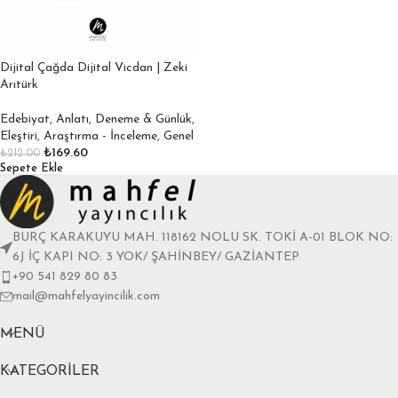
Dijital Çağda Dijital Vicdan | Zeki
Arıtürk
Edebiyat
,
Anlatı
,
Deneme & Günlük
,
Eleştiri
,
Araştırma - İnceleme
,
Genel
₺
169.60
₺
212.00
Sepete Ekle
BURÇ KARAKUYU MAH. 118162 NOLU SK. TOKİ A-01 BLOK NO:
6J İÇ KAPI NO: 3 YOK/ ŞAHİNBEY/ GAZİANTEP
+90 541 829 80 83
mail@mahfelyayincilik.com
MENÜ
KATEGORILER