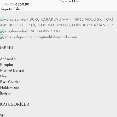
Sepete Ekle
₺
260.80
₺
326.00
Sepete Ekle
BURÇ KARAKUYU MAH. 118162 NOLU SK. TOKİ
A-01 BLOK NO: 6J İÇ KAPI NO: 3 YOK/ ŞAHİNBEY/ GAZİANTEP
+90 541 829 80 83
mail@mahfelyayincilik.com
MENÜ
Anasayfa
Kitaplar
Mahfel Dergisi
Blog
Eser Gönder
Hakkımızda
İletişim
KATEGORILER
Şiir