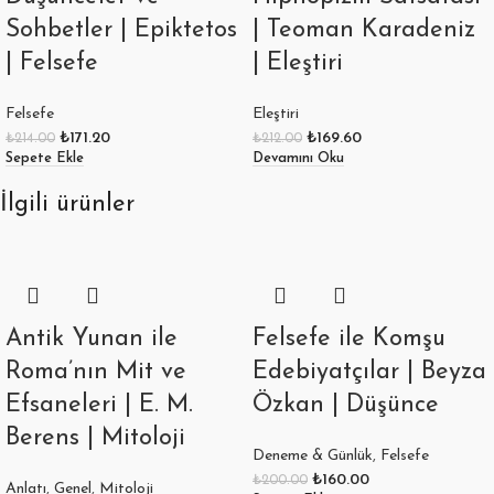
Sohbetler | Epiktetos
| Teoman Karadeniz
| Felsefe
| Eleştiri
Felsefe
Eleştiri
₺
171.20
₺
169.60
₺
214.00
₺
212.00
Sepete Ekle
Devamını Oku
İlgili ürünler
Antik Yunan ile
Felsefe ile Komşu
Roma’nın Mit ve
Edebiyatçılar | Beyza
Efsaneleri | E. M.
Özkan | Düşünce
Berens | Mitoloji
Deneme & Günlük
,
Felsefe
₺
160.00
₺
200.00
Anlatı
,
Genel
,
Mitoloji