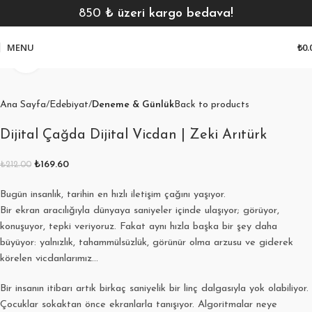
850
₺ üzeri kargo bedava!
MENU
₺
0.
Click to enlarge
Ana Sayfa
Edebiyat
Deneme & Günlük
Back to products
Dijital Çağda Dijital Vicdan | Zeki Arıtürk
₺
169.60
₺
212.00
Bugün insanlık, tarihin en hızlı iletişim çağını yaşıyor.
Bir ekran aracılığıyla dünyaya saniyeler içinde ulaşıyor; görüyor,
konuşuyor, tepki veriyoruz. Fakat aynı hızla başka bir şey daha
büyüyor: yalnızlık, tahammülsüzlük, görünür olma arzusu ve giderek
körelen vicdanlarımız…
Bir insanın itibarı artık birkaç saniyelik bir linç dalgasıyla yok olabiliyor.
Çocuklar sokaktan önce ekranlarla tanışıyor. Algoritmalar neye