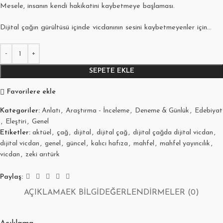
Mesele, insanın kendi hakikatini kaybetmeye başlaması.
Dijital çağın gürültüsü içinde vicdanının sesini kaybetmeyenler için…
SEPETE EKLE
Favorilere ekle
Kategoriler:
Anlatı
,
Araştırma - İnceleme
,
Deneme & Günlük
,
Edebiyat
,
Eleştiri
,
Genel
Etiketler:
aktüel
,
çağ
,
dijital
,
dijital çağ
,
dijital çağda dijital vicdan
,
dijital vicdan
,
genel
,
güncel
,
kalıcı hafıza
,
mahfel
,
mahfel yayıncılık
,
vicdan
,
zeki arıtürk
Paylaş:
AÇIKLAMA
EK BILGI
DEĞERLENDIRMELER (0)