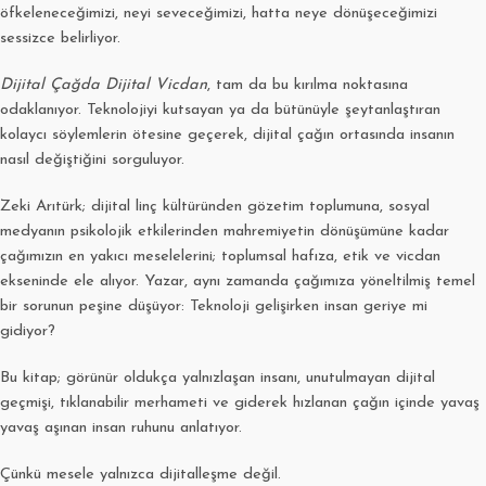
öfkeleneceğimizi, neyi seveceğimizi, hatta neye dönüşeceğimizi
sessizce belirliyor.
Dijital Çağda Dijital Vicdan
, tam da bu kırılma noktasına
odaklanıyor. Teknolojiyi kutsayan ya da bütünüyle şeytanlaştıran
kolaycı söylemlerin ötesine geçerek, dijital çağın ortasında insanın
nasıl değiştiğini sorguluyor.
Zeki Arıtürk; dijital linç kültüründen gözetim toplumuna, sosyal
medyanın psikolojik etkilerinden mahremiyetin dönüşümüne kadar
çağımızın en yakıcı meselelerini; toplumsal hafıza, etik ve vicdan
ekseninde ele alıyor. Yazar, aynı zamanda çağımıza yöneltilmiş temel
bir sorunun peşine düşüyor: Teknoloji gelişirken insan geriye mi
gidiyor?
Bu kitap; görünür oldukça yalnızlaşan insanı, unutulmayan dijital
geçmişi, tıklanabilir merhameti ve giderek hızlanan çağın içinde yavaş
yavaş aşınan insan ruhunu anlatıyor.
Çünkü mesele yalnızca dijitalleşme değil.