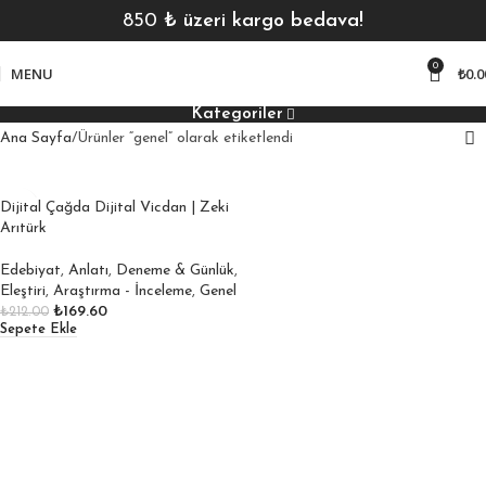
850
₺ üzeri kargo bedava!
0
MENU
₺
0.0
Kategoriler
Ana Sayfa
Ürünler “genel” olarak etiketlendi
Dijital Çağda Dijital Vicdan | Zeki
Arıtürk
Edebiyat
,
Anlatı
,
Deneme & Günlük
,
Eleştiri
,
Araştırma - İnceleme
,
Genel
₺
169.60
₺
212.00
Sepete Ekle