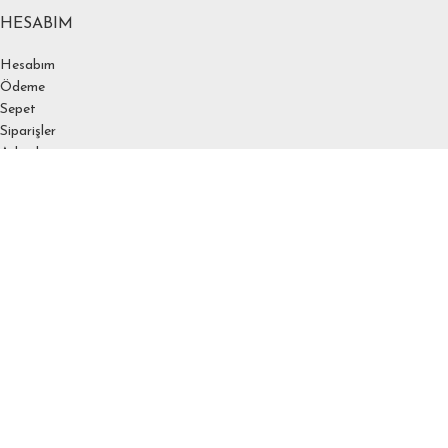
HESABIM
Hesabım
Ödeme
Sepet
Siparişler
Adresler
Hesap detayları
Favoriler
Şifremi unuttum
SÖZLEŞEMELER
KVKK
Çerez Politikası
Üyelik Sözleşmesi
Mesafeli Satış Sözleşmesi
Gizlilik Sözleşmesi
Ödeme ve Teslimat
İptal ve İade Koşulları